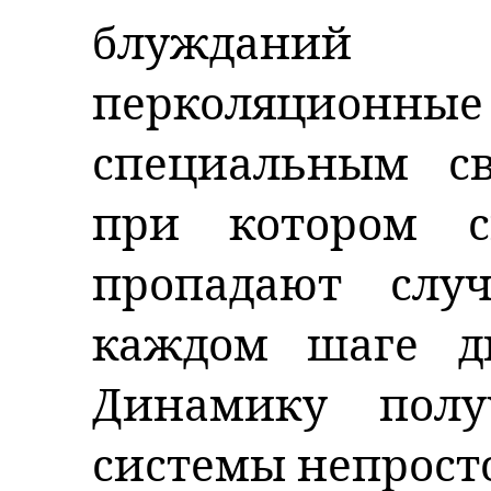
блужданий
перколяционн
специальным св
при котором с
пропадают слу
каждом шаге ди
Динамику полу
системы непросто