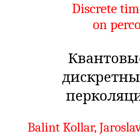
Discrete ti
on perco
Квантовы
дискретны
перколяц
Balint Kollar, Jarosl