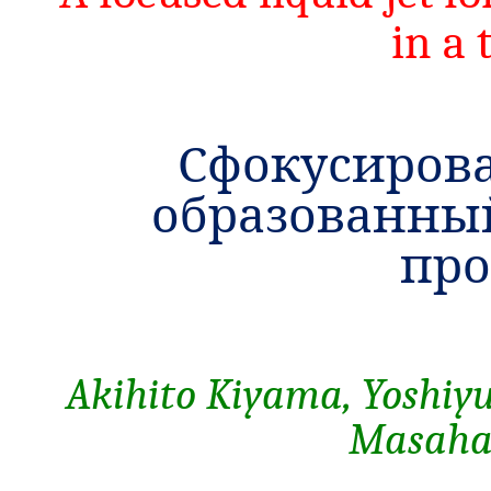
in a 
Сфокусирова
образованный
про
Akihito Kiyama, Yoshiy
Masaha