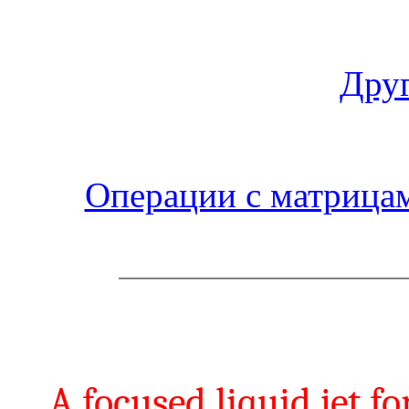
Друг
Операции с матрица
A focused liquid jet 